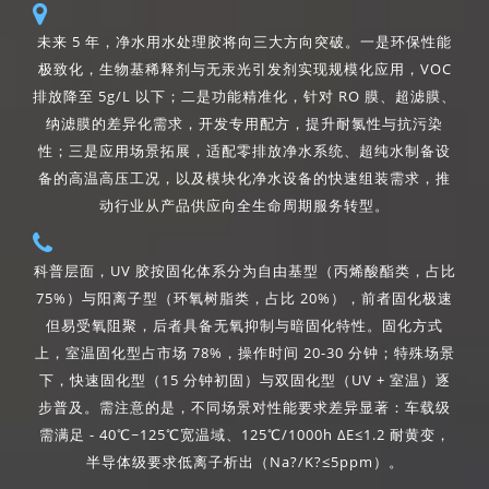
未来 5 年，净水用水处理胶将向三大方向突破。一是环保性能
极致化，生物基稀释剂与无汞光引发剂实现规模化应用，VOC
排放降至 5g/L 以下；二是功能精准化，针对 RO 膜、超滤膜、
纳滤膜的差异化需求，开发专用配方，提升耐氯性与抗污染
性；三是应用场景拓展，适配零排放净水系统、超纯水制备设
备的高温高压工况，以及模块化净水设备的快速组装需求，推
动行业从产品供应向全生命周期服务转型。
科普层面，UV 胶按固化体系分为自由基型（丙烯酸酯类，占比
75%）与阳离子型（环氧树脂类，占比 20%），前者固化极速
但易受氧阻聚，后者具备无氧抑制与暗固化特性。固化方式
上，室温固化型占市场 78%，操作时间 20-30 分钟；特殊场景
下，快速固化型（15 分钟初固）与双固化型（UV + 室温）逐
步普及。需注意的是，不同场景对性能要求差异显著：车载级
需满足 - 40℃~125℃宽温域、125℃/1000h ΔE≤1.2 耐黄变，
半导体级要求低离子析出（Na?/K?≤5ppm）。