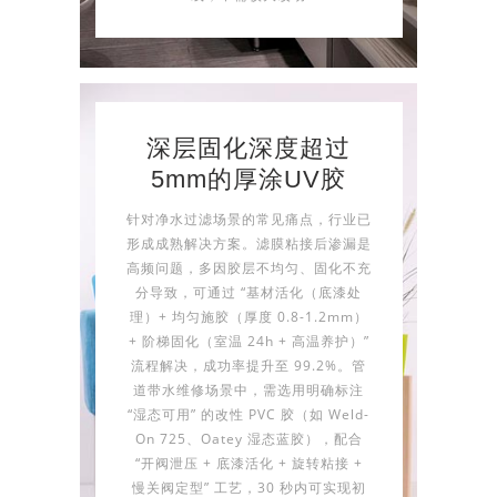
深层固化深度超过
5mm的厚涂UV胶
针对净水过滤场景的常见痛点，行业已
形成成熟解决方案。滤膜粘接后渗漏是
高频问题，多因胶层不均匀、固化不充
分导致，可通过 “基材活化（底漆处
理）+ 均匀施胶（厚度 0.8-1.2mm）
+ 阶梯固化（室温 24h + 高温养护）”
流程解决，成功率提升至 99.2%。管
道带水维修场景中，需选用明确标注
“湿态可用” 的改性 PVC 胶（如 Weld-
On 725、Oatey 湿态蓝胶），配合
“开阀泄压 + 底漆活化 + 旋转粘接 +
慢关阀定型” 工艺，30 秒内可实现初