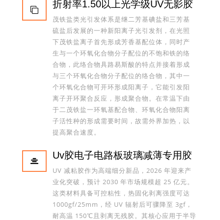
折射率1.50以上光学级UV无影胶
茂铁盐类光引发体系是继二芳基碘盐和三芳基
硫盐后发展的一种新阳离子光引发剂，在光照
下茂铁盐离子首先形成芳香基配位体，同时产
生与一个环氧化合物分子配位的不饱和铁的络
合物，此络合物具路易斯酸的特点并接着形成
与三个环氧化合物分子配位的络合物，其中一
个环氧化合物可开环形成阳离子，它能引发阳
离子开环聚合反应，形成聚合物。在常温下由
于二茂铁盐一环氧基配合物、环氧化合物阳离
子活性种的形成需要时间，故需外界加热，以
提高聚合速度。
Uv胶电子电路板玻璃减薄专用胶
UV 减粘胶作为高端细分新品，2026 年迎来产
业化突破，预计 2030 年市场规模超 25 亿元。
这类材料具备可控粘性，热固化剥离强度可达
1000gf/25mm，经 UV 辐射后可骤降至 3gf，
耐高温 150℃且剥离无残胶。其核心应用于半导