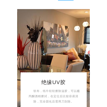
绝缘UV胶
软布，纸巾轻轻擦除溢胶，可以蘸
丙酮酒精擦拭，在定位后比较容易清
除，完全固化后需用刀刮除。