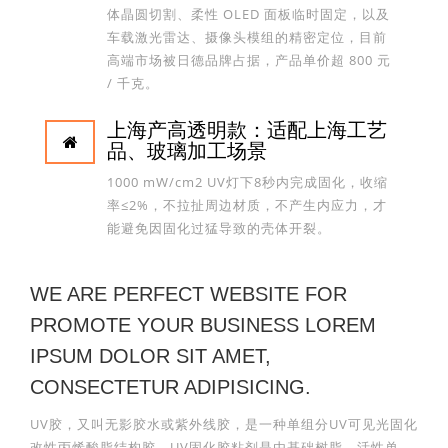
体晶圆切割、柔性 OLED 面板临时固定，以及
车载激光雷达、摄像头模组的精密定位，目前
高端市场被日德品牌占据，产品单价超 800 元
/ 千克。
上海产高透明款：适配上海工艺
品、玻璃加工场景
1000 mW/cm2 UV灯下8秒内完成固化，收缩
率≤2%，不拉扯周边材质，不产生内应力，才
能避免因固化过猛导致的壳体开裂。
WE ARE PERFECT WEBSITE FOR
PROMOTE YOUR BUSINESS LOREM
IPSUM DOLOR SIT AMET,
CONSECTETUR ADIPISICING.
UV胶，又叫无影胶水或紫外线胶，是一种单组分UV可见光固化
改性丙烯酸脂结构胶。UV固化胶粘剂是由基础树脂，活性单